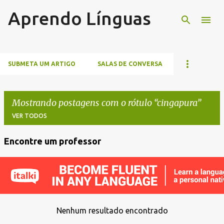
Aprendo Línguas
Pular para o conteúdo principal
SUBMETA UM ARTIGO
SALAS DE CONVERSA
Mostrando postagens com o rótulo
cingapura
VER TODOS
Encontre um professor
P
o
s
t
a
Nenhum resultado encontrado
g