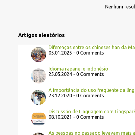
g
Nenhum resu
e
n
s
Artigos aleatórios
Diferenças entre os chineses han da Ma
05.01.2025 - 0 Comments
Idioma rapanui e indonésio
25.05.2024 - 0 Comments
A importância do uso freqüente da lín
23.12.2020 - 0 Comments
Discussão de Linguagem com Lingspar
08.10.2021 - 0 Comments
As pessoas no passado levavam mais a 