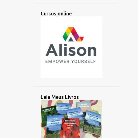
APRENDIZAGEM
APRESENTAÇÃO
Cursos online
ÁRABE
ARGENTINA
ARTES
ARTIFICIAL
ARTIST
ÁSIA
ÁSIA CENTRAL
ÁSIA ORIENTAL
ATIVIDADE
AUDIÇÃO
AUDIO
AULA
AUSTRONÉSIA
AUSTRONÉSIO
AUXILIAR
AZERBAIJÃO
BACHATA
BALINÊS
BANGLADESH
BATAK
BATAN
Leia Meus Livros
BATANES
BAYBAYIN
BILINGUE
BOLÍVIA
BRAHMI
BRASIL
BRITÂNICO
BRUNEI
BUSUU
CAMBOJA
CANADÁ
CANADENSE