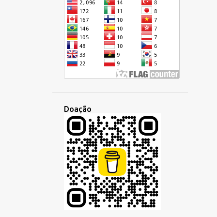
CRIOULO HAITIANO
CULTURA
CURSIVA
DEMOCRÁTICA
DESENVOLVIMENTO
DIA
DIGITAL
DINHEIRO
DISCUSSÃO
DISPARIDADE
DOMINGO
DUOLINGO
ECONOMIA
EDUCAÇÃO
EMBAIXADA
Doação
EMPREGO
EMPRESA
ENCONTRO
ENSINO
EQUÍVOCO
ESCOLA
ESCREVER
ESCRITA
ESCUTA
ESCUTAR
ESLAVA
ESPANHOL
ESPERANTISTAS
ESPERANTO
ESTILO
ESTRANGEIRO