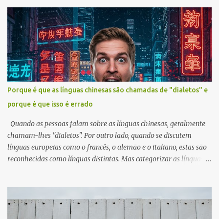
Taiwan Multilingual Café, lançando programas de intercâmbio
focados na imersão e trazendo a Conferência de Poliglotas de
2025 para Taiwan. A sua filosofia sublinha que as línguas devem
fazer parte do quotidiano, não apenas das disciplinas académicas,
e que a coragem de falar é mais importante do que a fluência
perfeita. Histórico e Inspiração Terry estudou jardinagem e
biologia na universidade, e não linguística. Inspirado pelo seu
professor Shih Chia-lin, que conseguia alternar entre línguas com
Porque é que as línguas chinesas são chamadas de "dialetos" e
facilidade, decidiu dedicar-se ao multilinguismo. Competências
porque é que isso é errado
Linguísticas Fluente em inglês, japonês e francês, como um nativo.
Altamente proficiente em alemão, espanhol e turco. Capacidade de
Quando as pessoas falam sobre as línguas chinesas, geralmente
conve...
chamam-lhes "dialetos". Por outro lado, quando se discutem
línguas europeias como o francês, o alemão e o italiano, estas são
reconhecidas como línguas distintas. Mas categorizar as línguas
chinesas como "dialetos" é enganador e não faz sentido. A família
da língua chinesa é diversa. Esta família inclui o mandarim, o
cantonense, o xangai, o hokkien e muitas outras línguas. As suas
diferenças podem ser tão distantes como as diferenças entre o
inglês e o alemão. Por exemplo, uma pessoa que fala mandarim