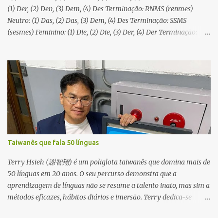
(1) Der, (2) Den, (3) Dem, (4) Des Terminação: RNMS (renmes)
Neutro: (1) Das, (2) Das, (3) Dem, (4) Des Terminação: SSMS
(sesmes) Feminino: (1) Die, (2) Die, (3) Der, (4) Der Terminação:
IIRR (ir) Plural: (1) Die, (2) Die, (3) Den, (4) Der Terminação: IINR
(iner)
Taiwanês que fala 50 línguas
Terry Hsieh (謝智翔) é um poliglota taiwanês que domina mais de
50 línguas em 20 anos. O seu percurso demonstra que a
aprendizagem de línguas não se resume a talento inato, mas sim a
métodos eficazes, hábitos diários e imersão. Terry dedica-se
também a promover o multilinguismo em Taiwan, fundando o