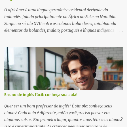
O africâner é uma língua germânica ocidental derivada do
holandês, falada principalmente na África do Sul e na Namíbia.
Surgiu no século XVII entre os colonos holandeses, combinando
elementos do holandês, malaio, português e línguas indígenas
africanas. O africâner é uma das 11 línguas oficiais da África do Sul
e é conhecido pela sua gramática e vocabulário simples. Serve
como identificador cultural para muitos sul-africanos,
particularmente a comunidade africânder. Apesar da sua história
controversa durante o apartheid, o africânder continua a ser uma
língua vibrante utilizada na literatura, nos media e na educação,
reflectindo a herança diversificada do país. Tinha colegas
africânderes na universidade, mas não conhecia a sua língua.
Pensei que estivessem a falar holandês. Só quando aprendi
Ensino de inglês fácil: conheça sua aula!
holandês é que comecei a perceber que a sua língua é unicamente
africana. Nunca antes soube que os colonizadores holandeses
Quer ser um bom professor de inglês? É simple: conheça seus
deixaram tantos vestígios na África do Sul. É o oposto da situação
alunos! Cada aula é diferente, então você precisa pensar em
nas Ín...
algumas coisas. Em primeiro lugar, quantos anos têm seus alunos?
Isso é superimportante. As crianças pequenas precisam de