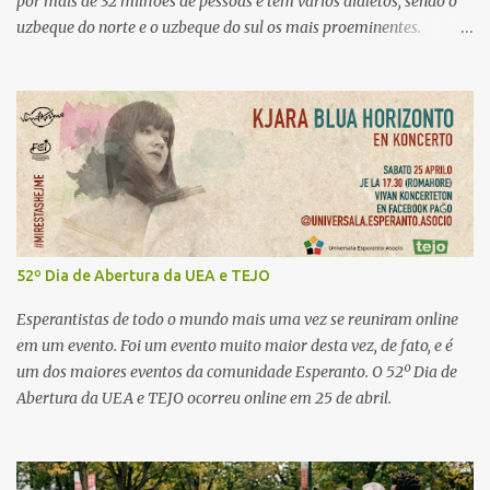
por mais de 32 milhões de pessoas e tem vários dialetos, sendo o
uzbeque do norte e o uzbeque do sul os mais proeminentes.
Historicamente escrito em alfabeto árabe, o uzbeque fez a
transição para o alfabeto latino na década de 1920 e, mais tarde,
para o alfabeto cirílico durante a era soviética. Desde a
independência do Uzbequistão, em 1991, tem havido um esforço
renovado para promover o alfabeto latino. A língua reflete uma
rica herança cultural, incorporando influências do persa, árabe e
russo, tornando-se uma parte vital da identidade da Ásia Central.
Como entusiasta de línguas, as línguas túrquicas são também um
tesouro à espera de ser descoberto. Comecei por aprender a língua
52º Dia de Abertura da UEA e TEJO
túrquica mais popular, o turco. Depois li algures que o uzbeque é
até a língua túrquica mais fácil porque não tem harmonia vocálica
Esperantistas de todo o mundo mais uma vez se reuniram online
e outros aspetos das línguas túrquicas. É muito fácil encont...
em um evento. Foi um evento muito maior desta vez, de fato, e é
um dos maiores eventos da comunidade Esperanto. O 52º Dia de
Abertura da UEA e TEJO ocorreu online em 25 de abril.