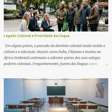
Legado Colonial e Prioridade da Língua
Em alguns países, o passado do domínio colonial ainda molda a
cultura e a educação. Nações como Índia, Filipinas e muitas na
África Ocidental continuam a admirar partes dos seus antigos
poderes coloniais. Frequentemente, fazem das línguas como
inglês, francês ou espanhol uma prioridade. Essas línguas são
vistas como portas para a vida moderna, empregos globais e
respeito. Exemplos Na África francófona, o francês ainda é a língua
do governo e das escolas, considerado um símbolo de status. Nas
Filipinas, o inglês é forte nos negócios e universidades, muitas
vezes mais importante do que as línguas locais. No Camarões, há
debates sobre se o francês e o inglês devem dominar ou se as
línguas nativas devem ter mais espaço. Vantagens Conhecer