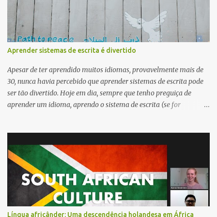
não compreenderá automaticamente cantonense, tal como um
falante de inglês não consegue compreender alemão. Isto mostra
que estas são línguas distintas, e não apenas "dialetos" de uma
língua. Então porque são chamados de "dialetos"? Parte da razão é
Aprender sistemas de escrita é divertido
política e histórica. O governo chinês promove o mandarim como
língua nacional para unificar o país. Chamar "dialetos" às outras ...
Apesar de ter aprendido muitos idiomas, provavelmente mais de
30, nunca havia percebido que aprender sistemas de escrita pode
ser tão divertido. Hoje em dia, sempre que tenho preguiça de
aprender um idioma, aprendo o sistema de escrita (se for
novidade para mim). Também leva muito menos tempo para
aprender um sistema de escrita do que um idioma. E você pode
surpreender seus amigos com seu novo conhecimento!
Língua africânder: Uma descendência holandesa em África