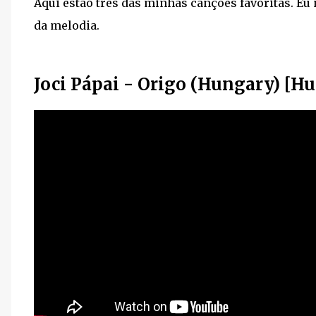
Aqui estão três das minhas canções favoritas. Eu
da melodia.
Joci Pápai - Origo (Hungary) [Hu