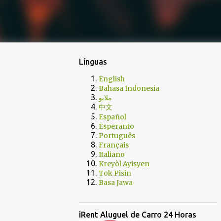
Línguas
English
Bahasa Indonesia
ملايو
中文
Español
Esperanto
Português
Français
Italiano
Kreyòl Ayisyen
Tok Pisin
Basa Jawa
iRent Aluguel de Carro 24 Horas