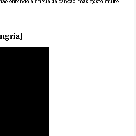
 não entendo a língua da canção, mas gosto muito
ngria]