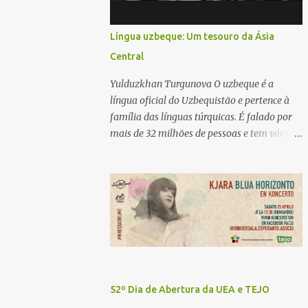
Língua uzbeque: Um tesouro da Ásia
Central
Yulduzkhan Turgunova O uzbeque é a
língua oficial do Uzbequistão e pertence à
família das línguas túrquicas. É falado por
mais de 32 milhões de pessoas e tem vários
dialetos, sendo o uzbeque do norte e o
uzbeque do sul os mais proeminentes.
Historicamente escrito em alfabeto árabe, o
uzbeque fez a transição para o alfabeto
latino na década de 1920 e, mais tarde, para
o alfabeto cirílico durante a era soviética.
Desde a independência do Uzbequistão, em
1991, tem havido um esforço renovado para
promover o alfabeto latino. A língua reflete
52º Dia de Abertura da UEA e TEJO
uma rica herança cultural, incorporando