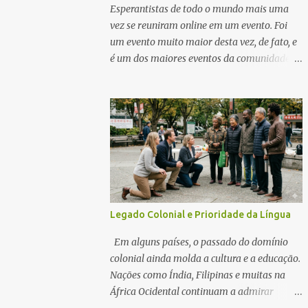
influências do persa, árabe e russo,
Esperantistas de todo o mundo mais uma
tornando-se uma parte vital da identidade
vez se reuniram online em um evento. Foi
da Ásia Central. Como entusiasta de línguas,
um evento muito maior desta vez, de fato, e
as línguas túrquicas são também um
é um dos maiores eventos da comunidade
tesouro à espera de ser descoberto. Comecei
Esperanto. O 52º Dia de Abertura da UEA e
por aprender a língua túrquica mais
TEJO ocorreu online em 25 de abril.
popular, o turco. Depois li algures que o
uzbeque é até a língua túrquica mais fácil
porque não tem harmonia vocálica e outros
aspetos das línguas túrquicas. É muito fácil
encont...
Legado Colonial e Prioridade da Língua
Em alguns países, o passado do domínio
colonial ainda molda a cultura e a educação.
Nações como Índia, Filipinas e muitas na
África Ocidental continuam a admirar