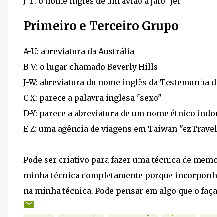
J-T: o nome inglês de um avião a jato "jet"
Primeiro e Terceiro Grupo
A-U: abreviatura da Austrália
B-V: o lugar chamado Beverly Hills
J-W: abreviatura do nome inglês da Testemunha d
C-X: parece a palavra inglesa "sexo"
D-Y: parece a abreviatura de um nome étnico indo
E-Z: uma agência de viagens em Taiwan "ezTravel
Pode ser criativo para fazer uma técnica de memo
minha técnica completamente porque incorponho
na minha técnica. Pode pensar em algo que o faça 