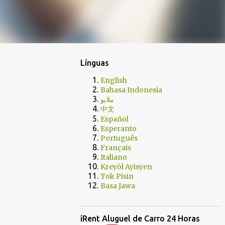
Línguas
English
Bahasa Indonesia
ملايو
中文
Español
Esperanto
Português
Français
Italiano
Kreyòl Ayisyen
Tok Pisin
Basa Jawa
iRent Aluguel de Carro 24 Horas