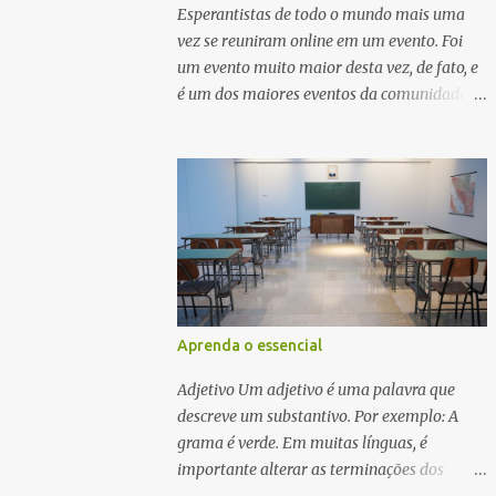
influências do persa, árabe e russo,
Esperantistas de todo o mundo mais uma
tornando-se uma parte vital da identidade
vez se reuniram online em um evento. Foi
da Ásia Central. Como entusiasta de línguas,
um evento muito maior desta vez, de fato, e
as línguas túrquicas são também um
é um dos maiores eventos da comunidade
tesouro à espera de ser descoberto. Comecei
Esperanto. O 52º Dia de Abertura da UEA e
por aprender a língua túrquica mais
TEJO ocorreu online em 25 de abril.
popular, o turco. Depois li algures que o
uzbeque é até a língua túrquica mais fácil
porque não tem harmonia vocálica e outros
aspetos das línguas túrquicas. É muito fácil
encont...
Aprenda o essencial
Adjetivo Um adjetivo é uma palavra que
descreve um substantivo. Por exemplo: A
grama é verde. Em muitas línguas, é
importante alterar as terminações dos