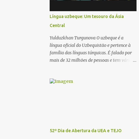
Língua uzbeque: Um tesouro da Ásia
Central
Yulduzkhan Turgunova O uzbeque é a
língua oficial do Uzbequistão e pertence à
família das línguas túrquicas. É falado por
mais de 32 milhões de pessoas e tem vários
dialetos, sendo o uzbeque do norte e o
uzbeque do sul os mais proeminentes.
Historicamente escrito em alfabeto árabe, o
uzbeque fez a transição para o alfabeto
latino na década de 1920 e, mais tarde, para
o alfabeto cirílico durante a era soviética.
Desde a independência do Uzbequistão, em
1991, tem havido um esforço renovado para
promover o alfabeto latino. A língua reflete
52º Dia de Abertura da UEA e TEJO
uma rica herança cultural, incorporando