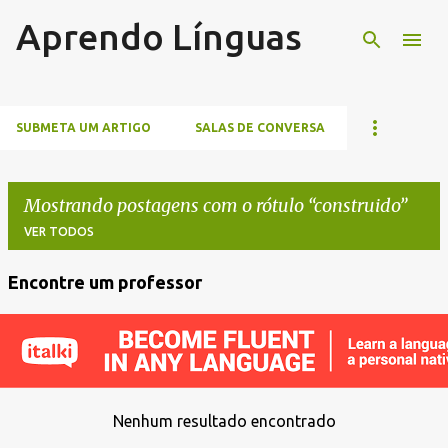
Aprendo Línguas
Pular para o conteúdo principal
SUBMETA UM ARTIGO
SALAS DE CONVERSA
Mostrando postagens com o rótulo
construido
VER TODOS
Encontre um professor
P
o
s
t
a
Nenhum resultado encontrado
g