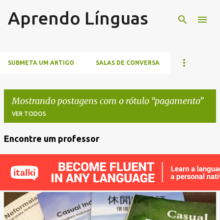
Aprendo Línguas
Pular para o conteúdo principal
SUBMETA UM ARTIGO
SALAS DE CONVERSA
Mostrando postagens com o rótulo
pagamento
VER TODOS
Encontre um professor
P
o
s
t
a
g