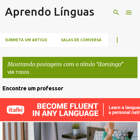
Aprendo Línguas
Pular para o conteúdo principal
SUBMETA UM ARTIGO
SALAS DE CONVERSA
Mostrando postagens com o rótulo
domingo
VER TODOS
Encontre um professor
P
o
s
t
a
g