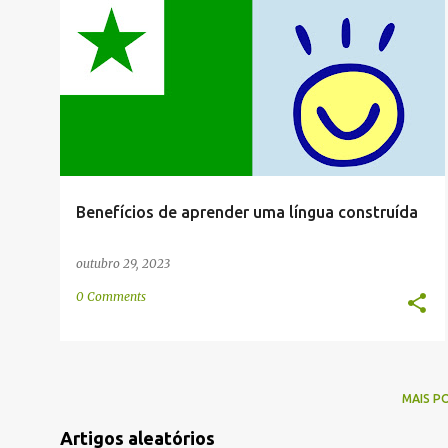
g
CONSTRUÍDO
ESPERANTO
HISTÓRIA
+
2
e
n
s
Benefícios de aprender uma língua construída
outubro 29, 2023
0 Comments
MAIS P
Artigos aleatórios