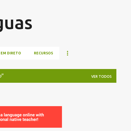
Pular para o conteúdo principal
guas
 EM DIRETO
RECURSOS
o
VER TODOS