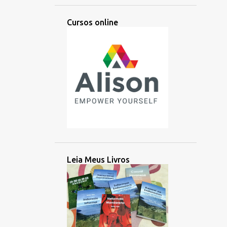
APRENDIZAGEM
APRESENTAÇÃO
Cursos online
ÁRABE
ARGENTINA
ARTES
ARTIFICIAL
ARTIST
ÁSIA
ÁSIA CENTRAL
ÁSIA ORIENTAL
ATIVIDADE
AUDIÇÃO
AUDIO
AULA
AUSTRONÉSIA
AUSTRONÉSIO
AUXILIAR
AZERBAIJÃO
BACHATA
BALINÊS
BANGLADESH
BATAK
BATAN
Leia Meus Livros
BATANES
BAYBAYIN
BILINGUE
BOLÍVIA
BRAHMI
BRASIL
BRITÂNICO
BRUNEI
BUSUU
CAMBOJA
CANADÁ
CANADENSE