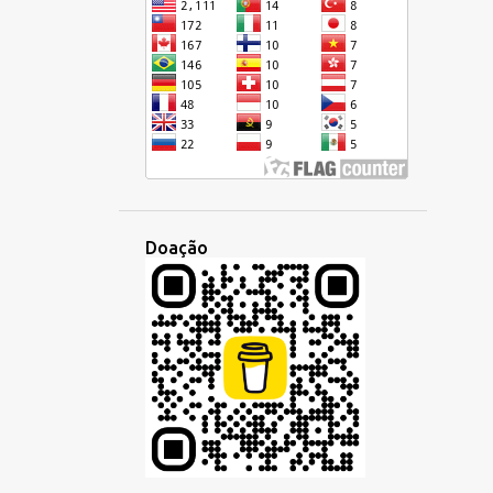
CRIOULO HAITIANO
CULTURA
CURSIVA
DEMOCRÁTICA
DESENVOLVIMENTO
DIA
DIGITAL
DINHEIRO
DISCUSSÃO
DISPARIDADE
DOMINGO
DUOLINGO
ECONOMIA
EDUCAÇÃO
EMBAIXADA
Doação
EMPREGO
EMPRESA
ENCONTRO
ENSINO
EQUÍVOCO
ESCOLA
ESCREVER
ESCRITA
ESCUTA
ESCUTAR
ESLAVA
ESPANHOL
ESPERANTISTAS
ESPERANTO
ESTILO
ESTRANGEIRO