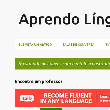
Aprendo Lín
SUBMETA UM ARTIGO
SALAS DE CONVERSA
TV
Mostrando postagens com o rótulo
construíd
P
Encontre um professor
o
s
t
a