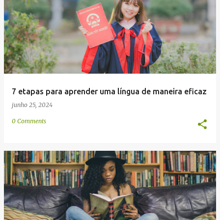
g
e
n
s
7 etapas para aprender uma língua de maneira eficaz
junho 25, 2024
0 Comments