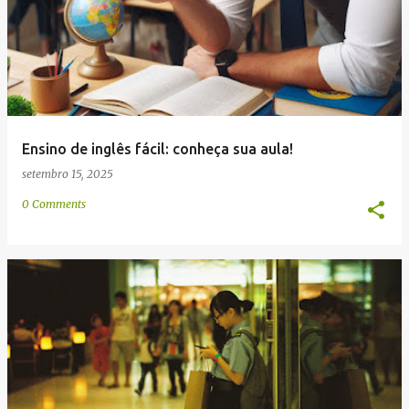
e
n
s
Ensino de inglês fácil: conheça sua aula!
setembro 15, 2025
0 Comments