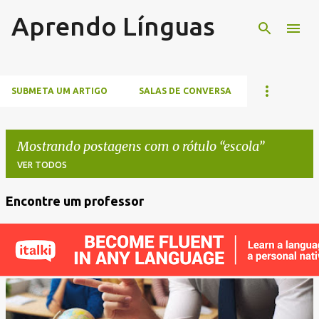
Aprendo Línguas
Pular para o conteúdo principal
SUBMETA UM ARTIGO
SALAS DE CONVERSA
Mostrando postagens com o rótulo
escola
VER TODOS
Encontre um professor
P
o
s
t
a
g