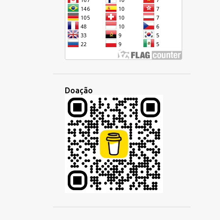
CURSIVA
DEMOCRÁTICA
DESENVOLVIMENTO
DIA
DIGITAL
DINHEIRO
DISCUSSÃO
DISPARIDADE
DOMINGO
DUOLINGO
ECONOMIA
EDUCAÇÃO
EMBAIXADA
Doação
EMPREGO
EMPRESA
ENCONTRO
ENSINO
EQUÍVOCO
ESCOLA
ESCREVER
ESCRITA
ESCUTA
ESCUTAR
ESLAVA
ESPANHOL
ESPERANTISTAS
ESPERANTO
ESTILO
ESTRANGEIRO
ESTRANGEIROS
ESTUDO
ETIMOLOGIA
ÉTNICA
EUROPA