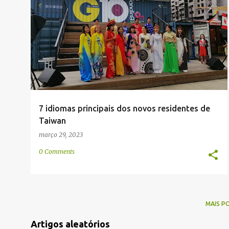
g
CAMBOJA
COMUNIDADE
CULTURA
FILIPINAS
+
5
e
n
s
7 idiomas principais dos novos residentes de
Taiwan
março 29, 2023
0 Comments
MAIS P
Artigos aleatórios