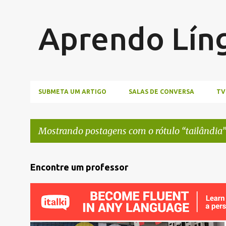
Aprendo Lín
SUBMETA UM ARTIGO
SALAS DE CONVERSA
TV
Mostrando postagens com o rótulo
tailândia
P
Encontre um professor
o
s
t
a