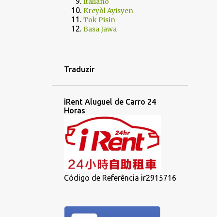
Italiano
Kreyòl Ayisyen
Tok Pisin
Basa Jawa
Traduzir
iRent Aluguel de Carro 24
Horas
Código de Referência ir2915716