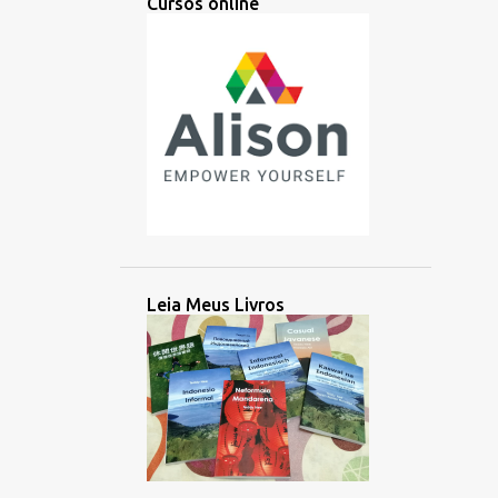
Cursos online
ÁRABE
ARGENTINA
ARTES
ARTIFICIAL
ARTIST
ÁSIA
ÁSIA CENTRAL
ÁSIA ORIENTAL
ATIVIDADE
AUDIÇÃO
AUDIO
AULA
AUSTRONÉSIA
AUSTRONÉSIO
AUXILIAR
AZERBAIJÃO
BACHATA
BALINÊS
BANGLADESH
BATAK
BATAN
Leia Meus Livros
BATANES
BAYBAYIN
BILINGUE
BOLÍVIA
BRAHMI
BRASIL
BRITÂNICO
BRUNEI
BUSUU
CAMBOJA
CANADÁ
CANADENSE
CANDENSE
CANTONÊS