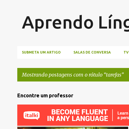
Aprendo Lín
SUBMETA UM ARTIGO
SALAS DE CONVERSA
TV
Mostrando postagens com o rótulo
tarefas
P
Encontre um professor
o
s
t
a