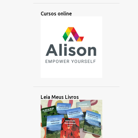
APRENDIZAGEM
APRESENTAÇÃO
Cursos online
ÁRABE
ARGENTINA
ARTES
ARTIFICIAL
ARTIST
ÁSIA
ÁSIA CENTRAL
ÁSIA ORIENTAL
ATIVIDADE
AUDIÇÃO
AUDIO
AULA
AUSTRONÉSIA
AUSTRONÉSIO
AUXILIAR
AZERBAIJÃO
BACHATA
BALINÊS
BANGLADESH
BATAK
BATAN
Leia Meus Livros
BATANES
BAYBAYIN
BILINGUE
BOLÍVIA
BRAHMI
BRASIL
BRITÂNICO
BRUNEI
BUSUU
CAMBOJA
CANADÁ
CANADENSE