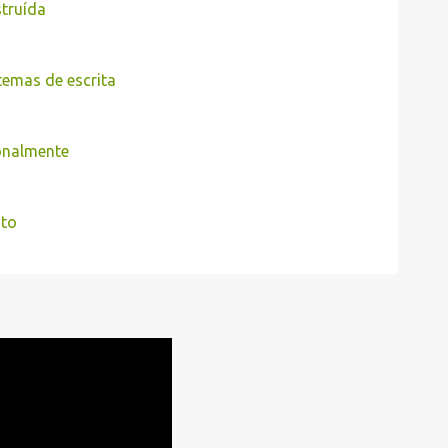
struída
temas de escrita
ionalmente
nto