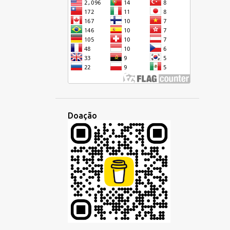
CRIOULO HAITIANO
CULTURA
CURSIVA
DEMOCRÁTICA
DESENVOLVIMENTO
DIA
DIGITAL
DINHEIRO
DISCUSSÃO
DISPARIDADE
DOMINGO
DUOLINGO
ECONOMIA
EDUCAÇÃO
EMBAIXADA
Doação
EMPREGO
EMPRESA
ENCONTRO
ENSINO
EQUÍVOCO
ESCOLA
ESCREVER
ESCRITA
ESCUTA
ESCUTAR
ESLAVA
ESPANHOL
ESPERANTISTAS
ESPERANTO
ESTILO
ESTRANGEIRO