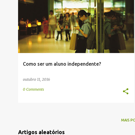
g
CONVERSAÇÃO
ESCOLA
LÍNGUA
MANEIRA
+
2
e
n
s
Como ser um aluno independente?
outubro 11, 2016
0 Comments
MAIS P
Artigos aleatórios