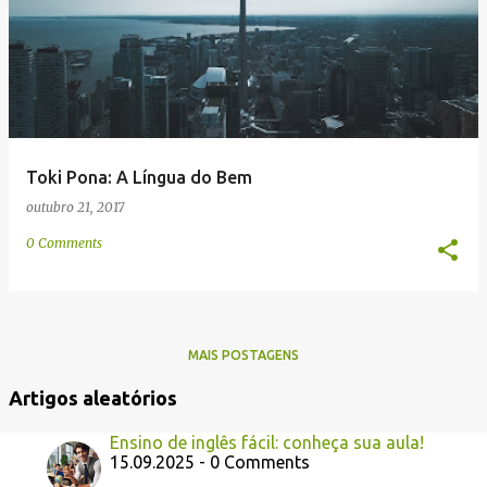
e
n
s
Toki Pona: A Língua do Bem
outubro 21, 2017
0 Comments
MAIS POSTAGENS
Artigos aleatórios
Ensino de inglês fácil: conheça sua aula!
15.09.2025 - 0 Comments