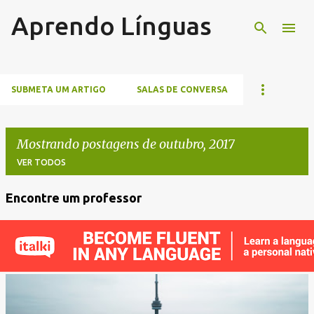
Aprendo Línguas
Pular para o conteúdo principal
SUBMETA UM ARTIGO
SALAS DE CONVERSA
Mostrando postagens de outubro, 2017
VER TODOS
Encontre um professor
P
o
s
t
a
g