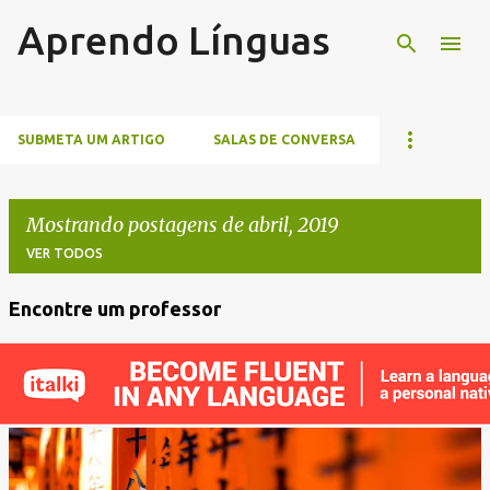
Aprendo Línguas
Pular para o conteúdo principal
SUBMETA UM ARTIGO
SALAS DE CONVERSA
Mostrando postagens de abril, 2019
VER TODOS
Encontre um professor
P
o
s
t
a
g