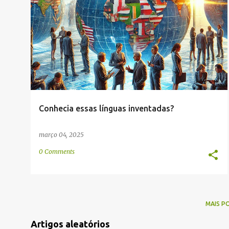
g
ARTES
ARTIFICIAL
COMUNICAÇÃO
COMUNIDADE
e
INVENÇÃO
LINGUÍSTICA
PASSATEMPO
+
n
s
Conhecia essas línguas inventadas?
março 04, 2025
0 Comments
MAIS P
Artigos aleatórios