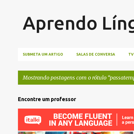
Aprendo Lín
SUBMETA UM ARTIGO
SALAS DE CONVERSA
TV
Mostrando postagens com o rótulo
passatem
P
Encontre um professor
o
s
t
a