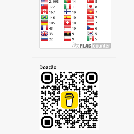
CRIOULO HAITIANO
CULTURA
CURSIVA
DEMOCRÁTICA
DESENVOLVIMENTO
DIA
DIGITAL
DINHEIRO
DISCUSSÃO
DISPARIDADE
DOMINGO
DUOLINGO
ECONOMIA
EDUCAÇÃO
EMBAIXADA
Doação
EMPREGO
EMPRESA
ENCONTRO
ENSINO
EQUÍVOCO
ESCOLA
ESCREVER
ESCRITA
ESCUTA
ESCUTAR
ESLAVA
ESPANHOL
ESPERANTISTAS
ESPERANTO
ESTILO
ESTRANGEIRO