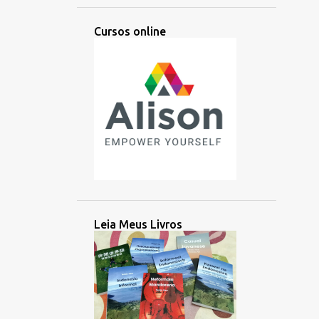
APRENDIZAGEM
APRESENTAÇÃO
Cursos online
ÁRABE
ARGENTINA
ARTES
ARTIFICIAL
ARTIST
ÁSIA
ÁSIA CENTRAL
ÁSIA ORIENTAL
ATIVIDADE
AUDIÇÃO
AUDIO
AULA
AUSTRONÉSIA
AUSTRONÉSIO
AUXILIAR
AZERBAIJÃO
BACHATA
BALINÊS
BANGLADESH
BATAK
BATAN
Leia Meus Livros
BATANES
BAYBAYIN
BILINGUE
BOLÍVIA
BRAHMI
BRASIL
BRITÂNICO
BRUNEI
BUSUU
CAMBOJA
CANADÁ
CANADENSE