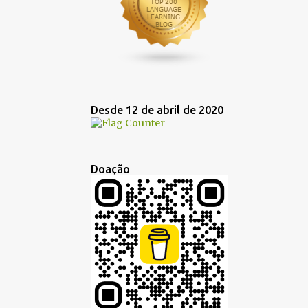
1
abril 2024
2
março 2024
3
janeiro 2024
14
2023
1
dezembro 2023
Desde 12 de abril de 2020
2
outubro 2023
1
setembro 2023
3
Doação
julho 2023
1
junho 2023
1
maio 2023
1
abril 2023
2
março 2023
1
fevereiro 2023