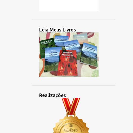
2
março 2025
2
fevereiro 2025
2
janeiro 2025
Leia Meus Livros
26
2024
2
dezembro 2024
2
novembro 2024
5
outubro 2024
3
setembro 2024
4
agosto 2024
Realizações
1
julho 2024
2
junho 2024
1
maio 2024