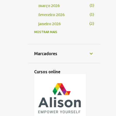
1
março 2026
1
fevereiro 2026
2
janeiro 2026
MOSTRAR MAIS
29
2025
2
dezembro 2025
2
novembro 2025
Marcadores
2
outubro 2025
2
setembro 2025
Cursos online
2
agosto 2025
2
julho 2025
4
junho 2025
4
maio 2025
3
abril 2025