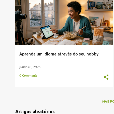
g
CONVERSAÇÃO
IMAGENS
INTERNET
e
MEMORIZAÇÃO
VOCABULÁRIO
+
n
s
Aprenda um idioma através do seu hobby
junho 01, 2026
0 Comments
MAIS P
Artigos aleatórios