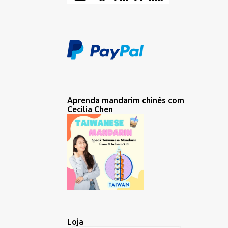
1
janeiro 2023
11
2022
2
outubro 2022
1
agosto 2022
2
julho 2022
1
maio 2022
Aprenda mandarim chinês com
Cecilia Chen
2
março 2022
1
fevereiro 2022
2
janeiro 2022
6
2021
1
novembro 2021
1
outubro 2021
2
julho 2021
Loja