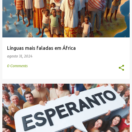
e
n
s
Línguas mais faladas em África
agosto 31, 2024
0 Comments