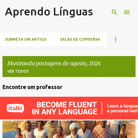
Aprendo Línguas
Pular para o conteúdo principal
SUBMETA UM ARTIGO
SALAS DE CONVERSA
Mostrando postagens de agosto, 2024
VER TODOS
Encontre um professor
P
o
s
t
a
g