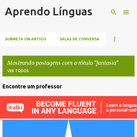
Aprendo Línguas
Pular para o conteúdo principal
SUBMETA UM ARTIGO
SALAS DE CONVERSA
Mostrando postagens com o rótulo
fantasia
VER TODOS
Encontre um professor
P
o
s
t
a
g