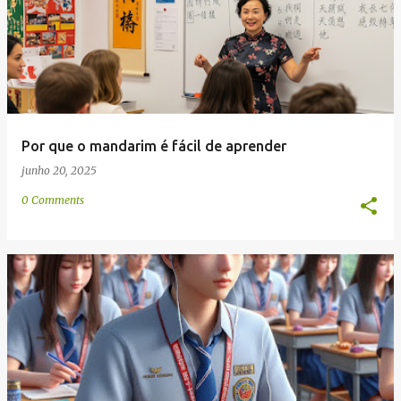
e
n
s
Por que o mandarim é fácil de aprender
junho 20, 2025
0 Comments