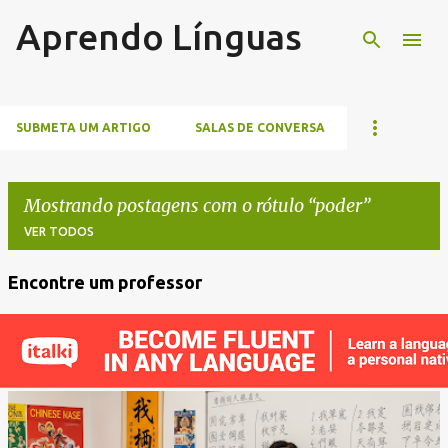
Aprendo Línguas
Pular para o conteúdo principal
SUBMETA UM ARTIGO
SALAS DE CONVERSA
Mostrando postagens com o rótulo
poder
VER TODOS
Encontre um professor
P
o
s
t
a
g